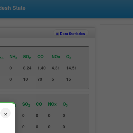
adesh State
Data Statistics
NH
SO
CO
NOx
O
2.5
3
2
3
0
8.24
1.40
4.31
14.51
0
10
70
5
15
NH
SO
CO
NOx
O
.5
3
2
3
×
0
0
0
0
0
0
0
0
0
0