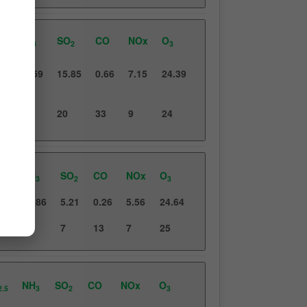
NH
SO
CO
NOx
O
.5
3
2
3
2
22.59
15.85
0.66
7.15
24.39
6
20
33
9
24
NH
SO
CO
NOx
O
2.5
3
2
3
75
18.86
5.21
0.26
5.56
24.64
5
7
13
7
25
NH
SO
CO
NOx
O
2.5
3
2
3