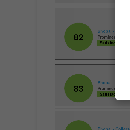
Bhopal - T T Na
82
Prominent Pollu
Satisfactory
Bhopal - Paryava
83
Prominent Pollu
Satisfactory
Bhopal - Collect