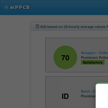
MPPCB
AQI based on 24-hourly average values F
Anuppur - Colle
70
Prominent Pollu
Satisfactory
Betul - Collect
ID
Prominent Pollu