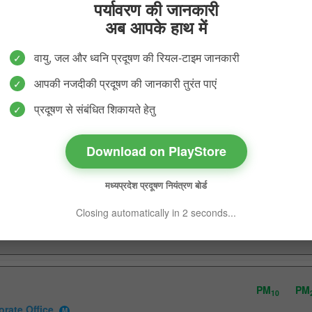
पर्यावरण की जानकारी
अब आपके हाथ में
PM
PM
10
2
वायु, जल और ध्वनि प्रदूषण की रियल-टाइम जानकारी
Avg. Value
gar
81.72
28.3
M
:-
आपकी नजदीकी प्रदूषण की जानकारी तुरंत पाएं
tant
PM10
प्रदूषण से संबंधित शिकायते हेतु
Sub Index
82
47
:-
Download on PlayStore
PM
PM
10
मध्यप्रदेश प्रदूषण नियंत्रण बोर्ड
ran Parisar
M
Avg. Value :-
82.63
26.
tant
Closing automatically in
2
seconds...
PM10
Sub Index :-
83
45
PM
PM
10
orate Office
M