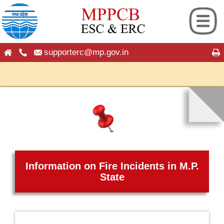
supporterc@mp.gov.in
ng
hip
es
seful Information
ion
on
Information on Fire Incidents in M.P.
 Android App
roup
State
cation
cy Plans