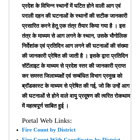
tries
 Control Board
प्रदेश के विभिन्न स्थानों में घटित होने वाली आग एवं
पराली दहन की घटनाओं के स्थानों की सटीक जानकारी
nal Officers
es
प्रसारित करने हेतु एक तंत्र तैयार किया गया है । इस
तंत्र के माध्यम से आग लगने के स्थान, उसके भौगोलिक
rs Agency
ls
निर्देशांक एवं प्रतिदिन आग लगने की घटनाओं की संख्या
की जानकारी प्रेषित की जाती है । इसके द्वारा प्रतिदिन
ns
s & Workshops
सॅटॅलाइट के माध्यम से प्रदेश स्तर की जानकारी प्राप्त
कर समस्त जिलाध्यक्षों एवं सम्बंधित विभाग प्रमुख को
formation of Realtime Monitoring
seful Information
ब्रॉडकास्ट के माध्यम से प्रेषित की गई, जो कि उन्हें आग
की घटनाओं से होने वाले वायु प्रदूषण की त्वरित रोकथाम
ly Asked Questions
l Emergency Contact
में महत्वपूर्ण साबित हुई ।
Portal Web Links:
nt
Fire Count by District
Fire Count With Coordinates by District